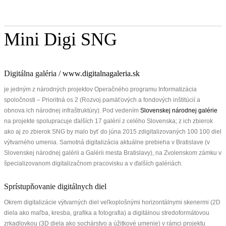
Mini Digi SNG
Digitálna galéria /
www.digitalnagaleria.sk
je jedným z národných projektov Operačného programu Informatizácia
spoločnosti – Prioritná os 2 (Rozvoj pamäťových a fondových inštitúcií a
obnova ich národnej infraštruktúry). Pod vedením
Slovenskej národnej galérie
na projekte spolupracuje ďalších 17 galérií z celého Slovenska; z ich zbierok
ako aj zo zbierok SNG by malo byť do júna 2015 zdigitalizovaných 100 100 diel
výtvarného umenia. Samotná digitalizácia aktuálne prebieha v Bratislave (v
Slovenskej národnej galérii a Galérii mesta Bratislavy), na Zvolenskom zámku v
špecializovanom digitalizačnom pracovisku a v ďalších galériách.
Sprístupňovanie digitálnych diel
Okrem digitalizácie výtvarných diel veľkoplošnými horizontálnymi skenermi (2D
diela ako maľba, kresba, grafika a fotografia) a digitálnou stredoformátovou
zrkadlovkou (3D diela ako sochárstvo a úžitkové umenie) v rámci projektu