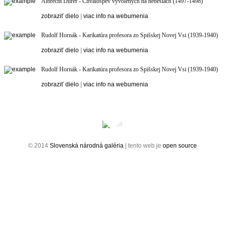
Albrecht Dürer - Chválospev vyvolených na nebesiach (1497-1498)
zobraziť dielo
|
viac info na webumenia
Rudolf Hornák - Karikatúra profesora zo Spišskej Novej Vsi (1939-1940)
zobraziť dielo
|
viac info na webumenia
Rudolf Hornák - Karikatúra profesora zo Spišskej Novej Vsi (1939-1940)
zobraziť dielo
|
viac info na webumenia
© 2014
Slovenská národná galéria
| tento web je
open source