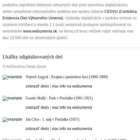
prebieha napríklad ošetrenie výtvarných diel pred samotnou digitalizáciou
alebo vylepšenie informačného systému pre správu zbierok
CEDVU (Centrálna
Evidencia Diel Výtvarného Umenia)
. Výsledky digitalizácie v podobe snímok vo
vysokom rozlíšení a mierke 1:1 budú verejnosti postupne sprístupňované na
webstránke
www.webumenia.sk
, na ktorej už teraz môžete nájsť náhľady viac
ako
18.500 diel
zo slovenských galérií.
Ukážky zdigitalizovaných diel
S možnosťou Deep Zoom.
Vojtech Angyal - Krajina s pastierkou husí (1890-1900)
zobraziť dielo
|
viac info na webumenia
Gustáv Mallý - Park v Petržalke (1901-1921)
zobraziť dielo
|
viac info na webumenia
Ján Cifra - 1. máj v Petržalke (1957)
zobraziť dielo
|
viac info na webumenia